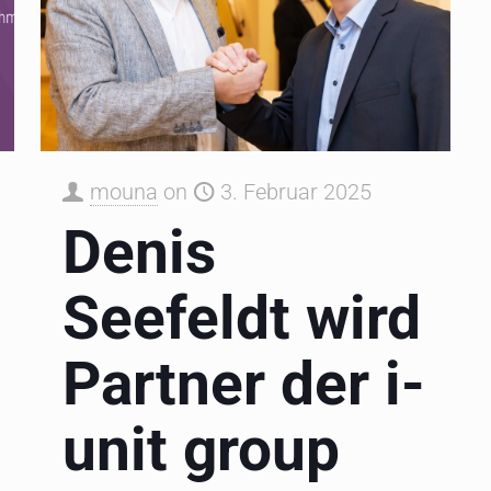
mouna
on
3. Februar 2025
Denis
Seefeldt wird
Partner der i-
unit group