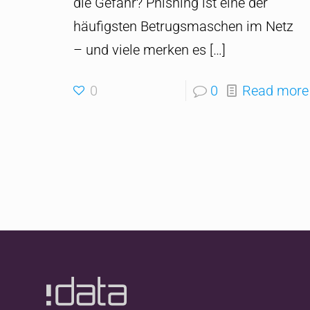
die Gefahr? Phishing ist eine der
häufigsten Betrugsmaschen im Netz
– und viele merken es
[…]
0
0
Read more