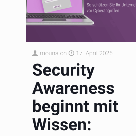
mouna
on
17. April 2025
Security
Awareness
beginnt mit
Wissen: